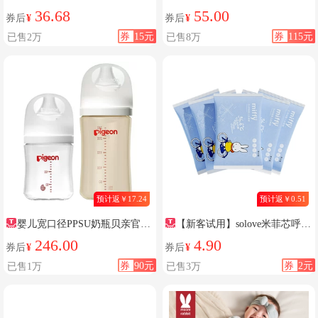
36.68
55.00
券后
¥
券后
¥
券
15元
券
115元
已售2万
已售8万
预计返￥17.24
预计返￥0.51
婴儿宽口径PPSU奶瓶贝亲官方
【新客试用】solove米菲芯呼吸
旗舰
纸尿裤拉拉裤超薄瞬吸试用装5片
246.00
4.90
券后
¥
券后
¥
装
券
90元
券
2元
已售1万
已售3万