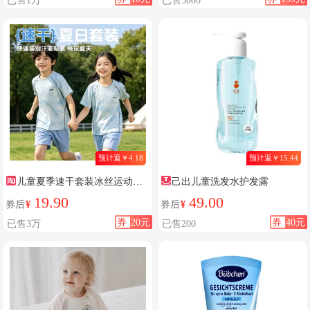
预计返￥4.18
预计返￥15.44
儿童夏季速干套装冰丝运动服
己出儿童洗发水护发露
短袖短裤男女童大童青少年两件
19.90
49.00
券后
¥
券后
¥
套夏装
券
20元
券
40元
已售3万
已售200