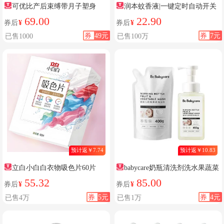
可优比产后束缚带月子塑身
润本蚊香液|一键定时自动开关
69.00
22.90
券后
¥
券后
¥
券
49元
券
7元
已售1000
已售100万
预计返￥7.74
预计返￥10.83
立白小白白衣物吸色片60片
babycare奶瓶清洗剂洗水果蔬菜
55.32
85.00
券后
¥
券后
¥
券
5元
券
4元
已售4万
已售1万