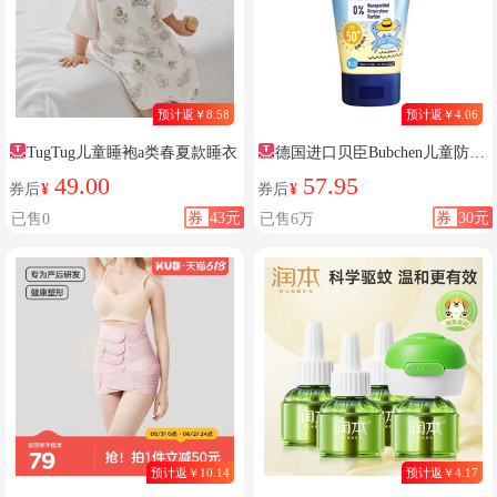
预计返￥8.58
预计返￥4.06
TugTug儿童睡袍a类春夏款睡衣
德国进口贝臣Bubchen儿童防晒
霜
49.00
57.95
券后
¥
券后
¥
券
43元
券
30元
已售0
已售6万
预计返￥10.14
预计返￥4.17