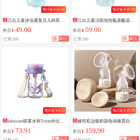
预计返￥15.44
预计返￥18.59
己出儿童沐浴露复旦儿科医研
己出儿童洁面泡泡氨基酸温和
共创
清洁
49.00
59.00
券后
¥
券后
¥
券
40元
券
40元
已售100
已售500
预计返￥6.73
预计返￥16.79
babycare喷雾水杯Tritan外出水
嫚熙双边吸奶器电动微震自动
壶
按摩
73.91
159.90
券后
¥
券后
¥
券
10元
券
159元
已售1万
已售5000