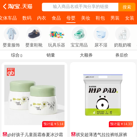
输入商品名或手淘分享的链接
搜索
文体车品
数码
内衣
食品
母婴
美妆
鞋包
男装
女装
婴童服饰
婴童鞋靴
玩具乐器
宝宝用品
尿不湿
奶瓶奶嘴
综合
销量
大额券
券后价
预计返￥5.14
预计返￥14.33
gb好孩子儿童面霜春夏冰沙霜
祺安超薄透气拉拉裤纸尿裤