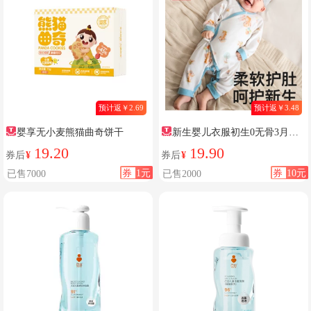
预计返￥2.69
预计返￥3.48
婴享无小麦熊猫曲奇饼干
新生婴儿衣服初生0无骨3月四
季通用偏襟系带100%纯棉哈衣连
19.20
19.90
券后
¥
券后
¥
体衣
券
1元
券
10元
已售7000
已售2000