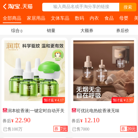
输入商品名或手淘分享的链接
搜索
全部商品
家居用品
文体车品
数码
内衣
食品
母婴
综合
销量
大额券
券后价
预计返￥4.17
预计返￥2.37
润本蚊香液|一键定时自动开关
可优比电热蚊香液无味
22.90
12.10
券后
¥
券后
¥
券
7元
券
20元
已售100万
已售7000