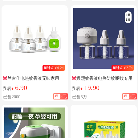
预计返￥0.24
预计返￥2.74
兰古仕电热蚊香液无味家用
嫚熙蚊香液电热防蚊驱蚊专用
6.90
19.90
券后
¥
券后
¥
券
8元
券
5元
已售2000
已售5万