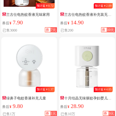
预计返￥0.72
预计返￥2.09
兰古仕电热蚊香液无味家用
兰古仕电热蚊香液补充装无味
驱蚊驱蚊液专用品室内插电式防
7.90
14.90
券后
¥
券后
¥
蚊神器
券
7元
券
10元
已售3000
已售200
预计返￥1.37
预计返￥4.05
绿鼻子电蚊香液补充儿童
十月结晶无味驱蚊孕妇婴儿蚊
香液
9.80
28.90
券后
¥
券后
¥
券
1元
券
9元
已售1万
已售10万