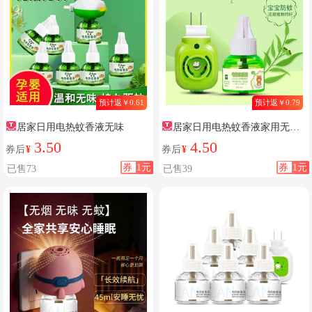
预计返￥0.61
预计返￥0.79
居家日用电热蚊香液无味
居家日用电热蚊香液家用无烟
无味室内灭蚊
3.50
4.50
券后
¥
券后
¥
券
1元
券
1元
已售73
已售39