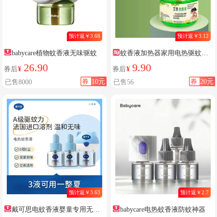
预计返￥3.68
预计返￥3.12
babycare植物蚊香液无味驱蚊
蚊香液加热器家用电热驱蚊液
婴儿孕妇无味防蚊液
26.90
9.90
券后
¥
券后
¥
券
10元
券
20元
已售8000
已售56
预计返￥3.63
预计返￥2.7
戴可思电蚊香液婴童专用无烟
babycare电热蚊香液防蚊神器