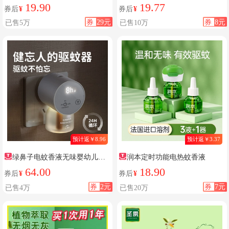
无味
19.90
19.77
券后
¥
券后
¥
券
29元
券
8元
已售5万
已售10万
预计返￥8.96
预计返￥3.37
绿鼻子电蚊香液无味婴幼儿孕
润本定时功能电热蚊香液
妇
64.00
18.90
券后
¥
券后
¥
券
2元
券
7元
已售4万
已售20万