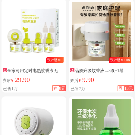
预计返￥6
预计返￥2.08
全家可用定时电热蚊香液无味
品质升级蚊香液→3液+1器
无烟
29.90
9.90
券后
¥
券后
¥
券
8元
券
13元
已售1万
已售7万